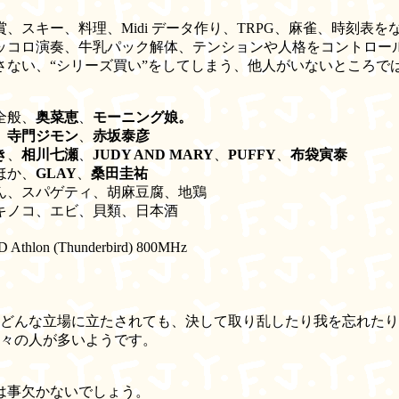
スキー、料理、Midi データ作り、TRPG、麻雀、時刻表を
コロ演奏、牛乳パック解体、テンションや人格をコントロー
ない、“シリーズ買い”をしてしまう、他人がいないところで
全般、
奥菜恵
、
モーニング娘。
、
寺門ジモン
、
赤坂泰彦
き
、
相川七瀬
、
JUDY AND MARY
、
PUFFY
、
布袋寅泰
ほか、
GLAY
、
桑田圭祐
、スパゲティ、胡麻豆腐、地鶏
ノコ、エビ、貝類、日本酒
Athlon (Thunderbird) 800MHz
どんな立場に立たされても、決して取り乱したり我を忘れたり
々の人が多いようです。
は事欠かないでしょう。