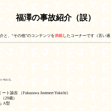
福澤の事故紹介（誤）
介と、“その他”のコンテンツを
満載
したコーナーです（言い
ないねんな。
ミート諭吉
（Fukuzawa Justmeet Yukichi）
日 （29歳）
 A型