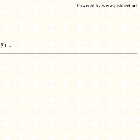
Powered by www.justmeet.net
過ぎ）。