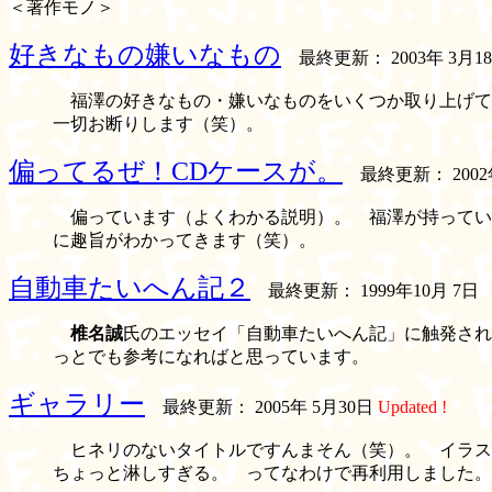
＜著作モノ＞
好きなもの嫌いなもの
最終更新： 2003年 3月1
福澤の好きなもの・嫌いなものをいくつか取り上げて
一切お断りします（笑）。
偏ってるぜ！CDケースが。
最終更新： 2002
偏っています（よくわかる説明）。 福澤が持っている
に趣旨がわかってきます（笑）。
自動車たいへん記２
最終更新： 1999年10月 7日
椎名誠
氏のエッセイ「自動車たいへん記」に触発され
っとでも参考になればと思っています。
ギャラリー
最終更新： 2005年 5月30日
Updated !
ヒネリのないタイトルですんまそん（笑）。 イラス
ちょっと淋しすぎる。 ってなわけで再利用しました。