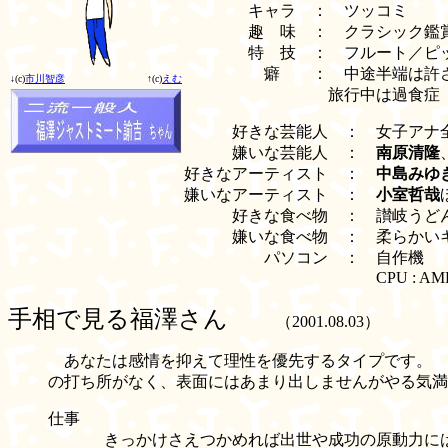
キャラ ：
ツッコミ
趣 味 ：
クラシック鑑賞、
特 技 ：
フルート／ピッ
癖 ：
中途半端は許さ
↓(c)
市川智彦
↑(c)
えむ
旅行中は過食症
好きな芸能人 ：
女子アナ
嫌いな芸能人 ：
南原清隆
好きなアーティスト ：
中島みゆ
嫌いなアーティスト ：
小室哲哉
好きな食べ物 ：
讃岐うどん
嫌いな食べ物 ：
柔らかいキ
パソコン ：
自作機
CPU : AMD 
手相で見る福澤さん
（2001.08.03）
あなたは感情を抑えて理性を優先するタイプです。 
の打ち所がなく、表面にはあまり出しませんがやる気満
仕事
きっかけさえつかめれば出世や成功の原動力に