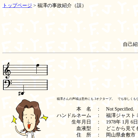
トップページ
> 福澤の事故紹介（誤）
自己紹
福澤さんの声域は意外にも 3オクターブ。 でも珍しくも
本 名 ：
Not Specified.
ハンドルネーム ：
福澤ジャスト
生年月日 ：
1978年 1月 6
血液型 ：
どこから見ても
住 所 ：
岡山県倉敷市