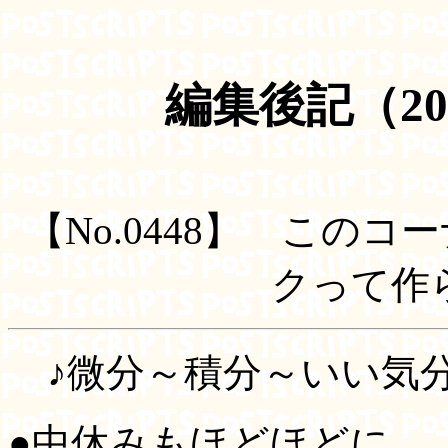
編集後記（20
【No.0448】 このコ
クって作
♪微分～積分～いい気
●中休みもほどほどに