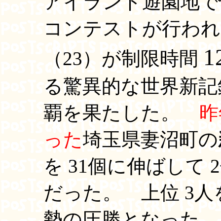
アイランド遊園地で
コンテストが行われ
1
（23）が制限時間
る驚異的な世界新記
覇を果たした。
昨
った
埼玉県妻沼町の
を 31個に伸ばして 
だった。 上位 3
勢の圧勝となった。