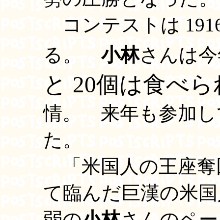
コンテストは 19
る。
小林
さんは今
と 20個は食べ
情。 来年も参加し
た。
「米国人の王座奪
て臨んだ巨漢の米国
弱の
小林
さんのペー