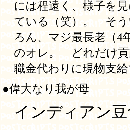
には程遠く、様子を見
ている（笑）。 そう
ろん、マジ最長老（4
のオレ。 どれだけ貢
職金代わりに現物支
●偉大なり我が母
インディアン豆