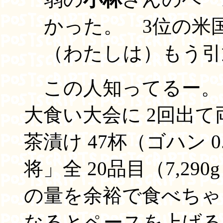
かった。 3位の
（わたしは）もう引
この人知ってるー。
大食い大会に 2回出
茶漬け 47杯（ゴハン 
将」全 20品目（7,29
の量を余裕で食べちゃ
なるとペースを上げる