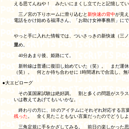
える思てんねや！ みたいにまくし立てたと記憶してい
三ノ宮の下りホームに滑り込むと
新快速の背中
が見え
電話をかけ始める福澤さん、「お助け女神事務所」に
やっと手に入れた情報では、ついさっきの新快速（三ノ宮 
里
め。
40分あまり後、姫路にて。
新幹線は普通に復旧し始めていた（笑）。 まだ運休
（笑）。 何とか待ち合わせに 1時間遅れで合流し、
●大エピローグ
その某国家試験は絶好調。 割と多くの問題がスラス
いは教えてあげてもいいかな。
終わりの方に、10 のアイテムにそれぞれ対応する言
残った
。 全く見たこともない言葉だったのでどうしよ
三角定規に手をかざしてみる。 前日の楽しかった思