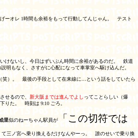
げーオレ 1時間も余裕をもって行動してんじゃん。 テスト
いけないし、今日はずいぶん時間に余裕があるのだ。 鉄道
の説明もなく、さすがに心配になって車掌室へ駆け込んだ。
（笑）。 最後の手段として在来線に…という話をしていたら
させるので、
新大阪までは進んでよし
ってことらしい（爆
。 時刻は 9:10 ごろ。
「この切符では
絵里
似のねーちゃん駅員が
くて三ノ宮へ乗り換えるだけなんやーっ。 誰のせいで乗り換