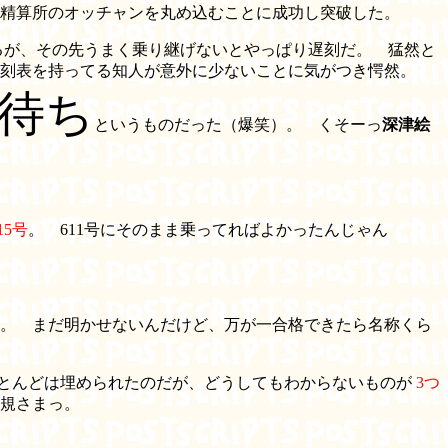
精算所のオッチャンを丸め込むことに成功し突破した。
きるが、その先うまく乗り継げないとやっぱり遅刻だ。 猛然と
時刻表を持ってる知人が意外に少ないことに気がつき愕然。
分待ち
というものだった（爆笑）。 くそーっ
深津絵
15号
。 611号にそのまま乗ってればよかったんじゃん
。 まだ明かせないんだけど、万が一合格できたら名称くら
ほとんどは埋められたのだが、どうしてもわからないものが
3つ
規さまっ。