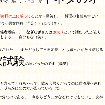
ないが（笑）、メニューが
が
赤貝の上に載ってる
とか（爆笑）。 料理の名前もすごい
フ会が男女同数（予定）とはね（笑）。
関係者爆笑）。
なぎなぎ
さんは
激太り
という話だったがあり
もする。 自分もな（笑）。
渡された。 またどうして三角定規、とも思ったがそう信じる
家試験
の日だったのです（爆笑）。
も喜んでくれちゃって、飲み会帰りだってのに居酒屋へ連れ
、明らかに父の方が回っている（笑）。
不十分なのである。 今さらどうにかなるわけでもないし、女神