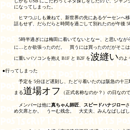
しかも USB にこだわってネタ探しをしたので、ジャ
になってしまった。
ヒマつぶしも兼ねて、新世界の先にあるゲーセンへ移動。 
話もせず、だらだらと時間を過ごして別れたのが午後 5
5時半過ぎには梅田に着いてないとなー、と思いなが
に…とか欲張ったのだ。 買うには買ったのだがそこは
波縫い
に重いパソコンを抱え B1F と B2F を
のよ
●行ってしまった
予定を 5分ほど遅刻し、たどり着いたのは阪急の十三
道場オフ
まる
（正式名称なのか？）の日なの
メンバーは他に
真ちゃん師匠
、
スピードハナジロー
さ
め欠席とか。 うーむ残念。 大丈夫、みんなばしばし