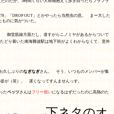
えたのだが、3時間くらい大荷物抱えて歩き回ったらフラフラ
78」「DROP OUT」とかやったら当然虫の息。 まー大した
たものに気がついた。
。 御堂筋線方面だし、道すがらニノミヤがあるからついで
たどり着いた南海難波駅は地下街がよくわからなくて、意外
お久しぶりの
なぎなぎ
さん。 そう、いつものメンバーが集
の姿が（笑）。 遅くなってすんませんっす。
った
ペッツ
さんは
フリー祝い
になるはずだったのに高熱のた
下ネタのオ