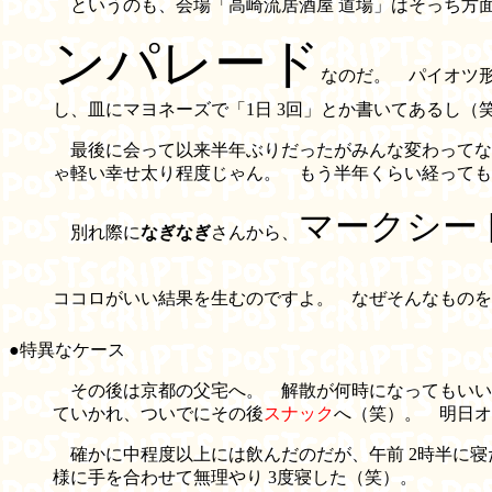
というのも、会場「高崎流居酒屋 道場」はそっち方
ンパレード
なのだ。 パイオツ
し、皿にマヨネーズで「1日 3回」とか書いてあるし
最後に会って以来半年ぶりだったがみんな変わって
ゃ軽い幸せ太り程度じゃん。 もう半年くらい経っても
マークシー
別れ際に
なぎなぎ
さんから、
ココロがいい結果を生むのですよ。 なぜそんなものを
●特異なケース
その後は京都の父宅へ。 解散が何時になってもいい
ていかれ、ついでにその後
スナック
へ（笑）。 明日オ
確かに中程度以上には飲んだのだが、午前 2時半に寝
様に手を合わせて無理やり 3度寝した（笑）。