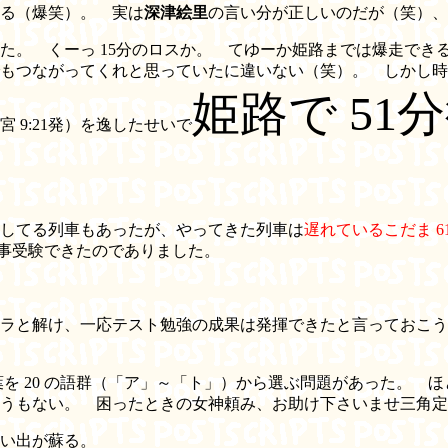
る（爆笑）。 実は
深津絵里
の言い分が正しいのだが（笑）、
た。 くーっ 15分のロスか。 てゆーか姫路までは爆走で
でもつながってくれと思っていたに違いない（笑）。 しかし
姫路で 51
9:21発）を逸したせいで
してる列車もあったが、やってきた列車は
遅れているこだま 6
無事受験できたのでありました。
ラと解け、一応テスト勉強の成果は発揮できたと言っておこう
葉を 20 の語群（「ア」～「ト」）から選ぶ問題があった。 
うもない。 困ったときの女神頼み、お助け下さいませ三角定
い出が蘇る。