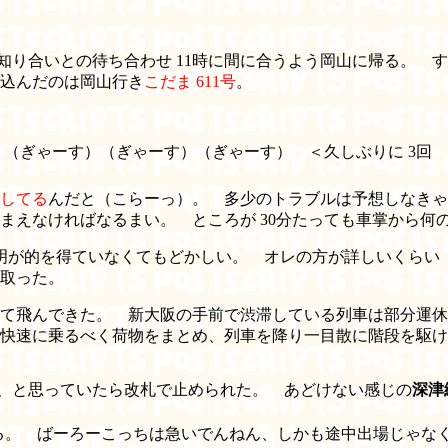
り合いとの待ち合わせ 11時に間に合うよう岡山に帰る。 す
込んだのは岡山行き
こだま 611号
。
た
（ぎゃーす）（ぎゃーす）（ぎゃーす） ＜久しぶりに 3回
してる
んだと（こらーっ）。 多少のトラブルは予想しなきゃ
まえなければなるまい。 ところが 30分たっても車掌から何
明が的を得ていなくてもどかしい。 オレの方が詳しいくらい
取った。
て飛んできた。 新大阪の手前で渋滞している列車は部分運休
速に乗るべく荷物をまとめ、列車を降り一目散に階段を駆け下りた
、と思っていたら改札で止められた。 あどけない感じの
深津
る。 ばーろーこっちは急いでんねん、しかも途中出場じゃな