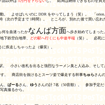
ンク品以外は
5万円を下らない
し。 結局は納得できるものを買
よせばいいのに DDR をやってしまう（笑）。 「orion.
時（次の予定まで 1時間）。 ところが、別れた後で買い忘れ
なんば方面
ら何を血迷ったか
へ歩き始めてしまった
地下鉄空白地帯、
どの駅へ行くにも中途半端
（笑）。 必死に
うに疾走しちゃったよ（爆笑）。
駅。 小さい改札を出ると強烈なラーメン臭と人込み、そして
です。 商店街を抜けるとスーツ姿で爆走する幹事
ちゅら
さん
ん、
ぱーる
さん、
ゆう
さんの計 7名（50音順）。 参加予定だ
写真撮るから。