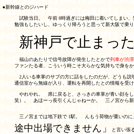
●新幹線とのジハード
試験当日。 午前 8時過ぎには梅田に着いてしまい、知
勉強もしたいし、ゆっくり帰ろうと思って新大阪で乗り
新神戸で止まっ
福山のあたりで信号故障が発生したとかで
列車が渋滞
ファンたる者、こういう時こそ大らかな気持ちで身をか
2人いる車掌のサブの方に話をしたのだが、どうも説
通信室から無線が入り、運転を再開したとの情報を受け
やれやれ。 席に戻ると、さっきの車掌が青い顔をし
笑）。 あほーっ長引くんじゃねーか。 三ノ宮から新快
三ノ宮までは地下鉄で 1駅。 んもう荷物が重いのに
途中出場できません」
と言い張