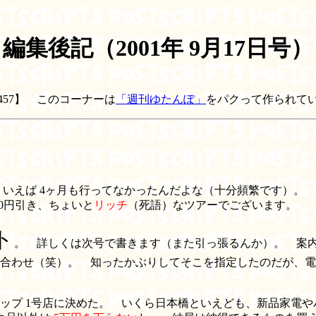
編集後記（2001年 9月17日号）
0457】 このコーナーは
「週刊ゆたんぽ」
をパクって作られて
いえば 4ヶ月も行ってなかったんだよな（十分頻繁です）。 
50円引き、ちょいと
リッチ
（死語）なツアーでございます。
ト
。 詳しくは次号で書きます（また引っ張るんか）。 案
合わせ（笑）。 知ったかぶりしてそこを指定したのだが、電
ップ 1号店に決めた。 いくら日本橋といえども、新品家電