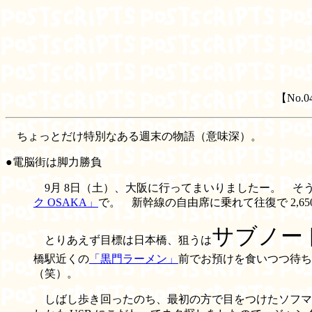
【No.
ちょっとだけ特別なある週末の物語（意味深）。
●電脳街は脚力勝負
9月 8日（土）、大阪に行ってまいりましたー。 そう
ク OSAKA」
で。 新幹線の自由席に乗れて往復で 2,6
サブノー
とりあえず目標は日本橋、狙うは
橋駅近くの
「黒門ラーメン」
前でお預けを食いつつ待ち
（笑）。
しばし歩き回ったのち、最初の方で目をつけたソフマ