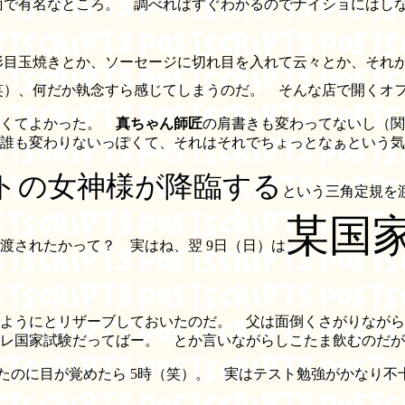
面で有名なところ。 調べればすぐわかるのでナイショにはし
形目玉焼きとか、ソーセージに切れ目を入れて云々とか、それ
（笑）、何だか執念すら感じてしまうのだ。 そんな店で開くオ
なくてよかった。
真ちゃん師匠
の肩書きも変わってないし（
誰も変わりないっぽくて、それはそれでちょっとなぁという気
トの女神様が降臨する
という三角定規を
某国
渡されたかって？ 実はね、翌 9日（日）は
ようにとリザーブしておいたのだ。 父は面倒くさがりながら
レ国家試験だってばー。 とか言いながらしこたま飲むのだが
たのに目が覚めたら 5時（笑）。 実はテスト勉強がかなり