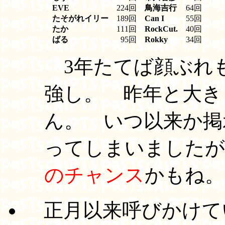
EVE
224回
鳥海吉行
64回
たそがれイリー
189回
Can I
55回
たか
111回
RockCut.
40回
ばる
95回
Rokky
34回
3年たてば顔ぶれ
強し。 昨年と大き
ん。 いつ以来か掲
ってしまいましたが
のチャンス
かもね。
正月以来呼びかけて