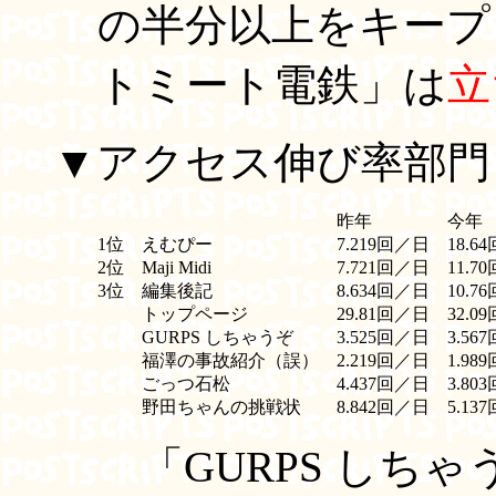
の半分以上をキープ
トミート電鉄」は
立
▼アクセス伸び率部門
昨年
今年
1位
えむぴー
7.219回／日
18.6
2位
Maji Midi
7.721回／日
11.7
3位
編集後記
8.634回／日
10.7
トップページ
29.81回／日
32.0
GURPS しちゃうぞ
3.525回／日
3.56
福澤の事故紹介（誤）
2.219回／日
1.98
ごっつ石松
4.437回／日
3.80
野田ちゃんの挑戦状
8.842回／日
5.13
「GURPS しち