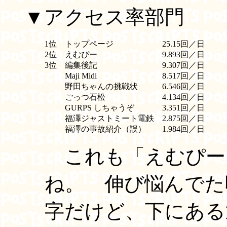
▼アクセス率部門
1位
トップページ
25.15回／日
2位
えむぴー
9.893回／日
3位
編集後記
9.307回／日
Maji Midi
8.517回／日
野田ちゃんの挑戦状
6.546回／日
ごっつ石松
4.134回／日
GURPS しちゃうぞ
3.351回／日
福澤ジャストミート電鉄
2.875回／日
福澤の事故紹介（誤）
1.984回／日
これも「えむぴー」
ね。 伸び悩んでた
字だけど、下にある