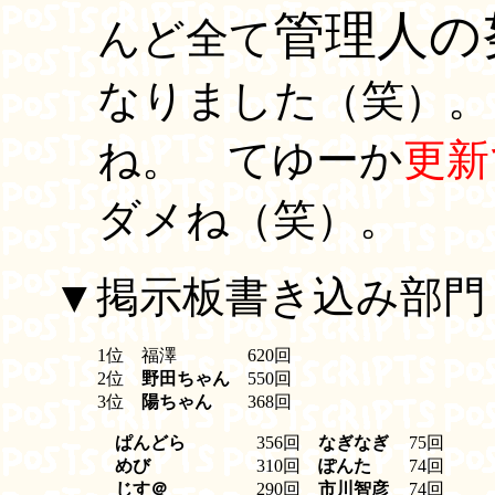
管理人の
んど全て
なりました（笑）。
ね。 てゆーか
更新
ダメね（笑）。
▼掲示板書き込み部門
1位
福澤
620回
2位
野田ちゃん
550回
3位
陽ちゃん
368回
ぱんどら
356回
なぎなぎ
75回
めび
310回
ぽんた
74回
じす＠
290回
市川智彦
74回