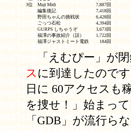
3位
Maji Midi
7,887回
編集後記
7,418回
野田ちゃんの挑戦状
6,428回
ごっつ石松
4,394回
GURPS しちゃうぞ
3,673回
福澤の事故紹介（誤）
1,722回
福澤ジャストミート電鉄
184回
「えむぴー」が閉
ス
に到達したのです
日に 60アクセス
を捜せ！」始まって
「GDB」が流行ら