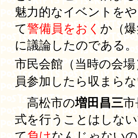
魅力的なイベントをや
て
警備員をおく
か（爆
に議論したのである。
市民会館（当時の会場
員参加したら収まらな
高松市の
増田昌三
市
式を行うことはしない
て
負け
なんじゃないの